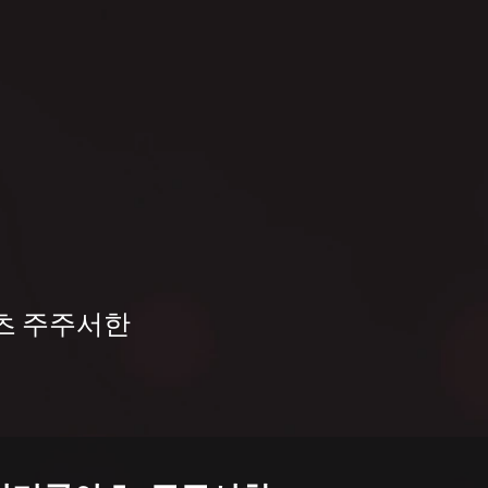
아츠 주주서한