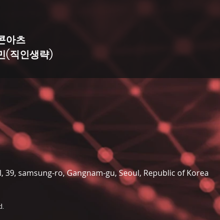
콘아츠 
민(직인생략)
il, 39, samsung-ro, Gangnam-gu, Seoul, Republic of Korea
d.