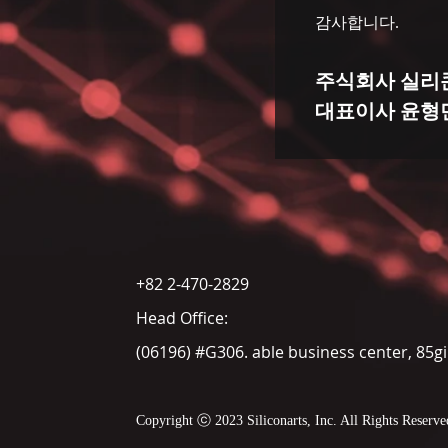
감사합니다.
주식회사 실리
대표이사 윤형
+82 2-470-2829
Head Office:
(06196) #G306. able business center, 85g
Copyright ⓒ 20
23 Siliconarts, Inc. All Rights Reserve